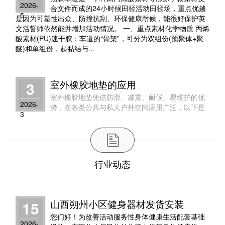
2026-
合文件而成的24小时候田径活动田径场，重点优越
5
是因为可塑性出众、防撞抗刮、环保健康耐候，能很好保护英
文活誓师依然能并增加活动情况。 一、重点素材化学物质 丙烯
酸素材(PU)速干胶：车道的“骨架”，可分为双组份(预聚体+聚
醚)和单组份，起黏结与...
室外橡胶地垫的应用
3
室外橡胶地垫凭借防滑、减震、耐候、易维护的优
2026-
势，在各类公共与私人户外空间应用广泛，以下是
3
其核心场景及配套选型建议：
行业动态
山西朔州小区健身器材发货安装
15
您们好！为改善活动服务性身体健康生活配套基础
2026-