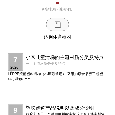
务实求精 · 诚实守信
达创体育器材
小区儿童滑梯的主流材质分类及特点
7
一、主流材质分类及特点
2026-
7
LLDPE滚塑塑料滑梯（小区最常用） 采用加厚食品级工程塑
料，壁厚8mm...
塑胶跑道产品说明以及成分说明
9
朔胶车道是一个种由丙烯酸素材等涨原子核素材复